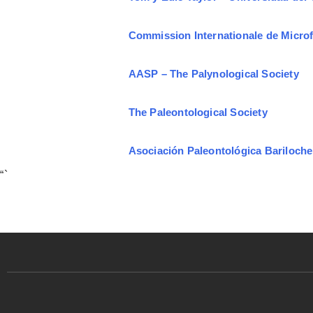
Commission Internationale de Micro
AASP – The Palynological Society
The Paleontological Society
Asociación Paleontológica Bariloche
“`