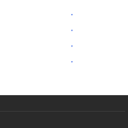
▾
▾
▾
▾